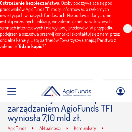
Ostrzeżenie bezpieczeństwa:
Osoby podszywające się pod
pracowników AgioFunds TFI mogą informować o rzekomych
inwestycjach w naszych funduszach. Nie podawaj danych, nie
instaluj nieznanych aplikacji, nie zakładaj kont na wskazanych
stronach internetowych i nie wykonuj przelewów. W przypadku
x
podejrzenia oszustwa przerwij kontakt i skontaktuj się z nami przez
oficjalne kanały. Listę partnerów Towarzystwa znajdą Państwo z
zakładce "
Gdzie kupić?
".
Na koniec grudnia 2016 roku
wartość aktywów netto pod
zarządzaniem AgioFunds TFI
wyniosła 7,10 mld zł.
AgioFunds
Aktualności
Komunikaty