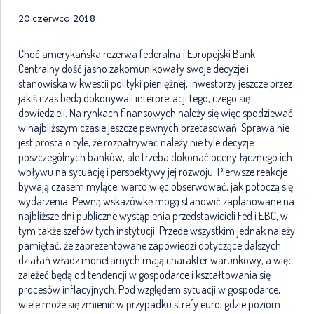
20 czerwca 2018
Choć amerykańska rezerwa federalna i Europejski Bank
Centralny dość jasno zakomunikowały swoje decyzje i
stanowiska w kwestii polityki pieniężnej, inwestorzy jeszcze przez
jakiś czas będą dokonywali interpretacji tego, czego się
dowiedzieli. Na rynkach finansowych należy się więc spodziewać
w najbliższym czasie jeszcze pewnych przetasowań. Sprawa nie
jest prosta o tyle, że rozpatrywać należy nie tyle decyzje
poszczególnych banków, ale trzeba dokonać oceny łącznego ich
wpływu na sytuację i perspektywy jej rozwoju. Pierwsze reakcje
bywają czasem mylące, warto więc obserwować, jak potoczą się
wydarzenia. Pewną wskazówkę mogą stanowić zaplanowane na
najbliższe dni publiczne wystąpienia przedstawicieli Fed i EBC, w
tym także szefów tych instytucji. Przede wszystkim jednak należy
pamiętać, że zaprezentowane zapowiedzi dotyczące dalszych
działań władz monetarnych mają charakter warunkowy, a więc
zależeć będą od tendencji w gospodarce i kształtowania się
procesów inflacyjnych. Pod względem sytuacji w gospodarce,
wiele może się zmienić w przypadku strefy euro, gdzie poziom