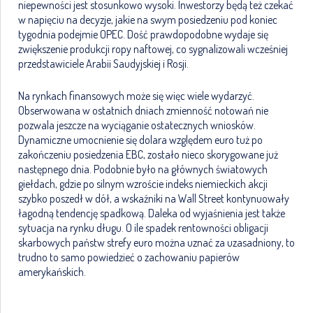
niepewności jest stosunkowo wysoki. Inwestorzy będą też czekać
w napięciu na decyzje, jakie na swym posiedzeniu pod koniec
tygodnia podejmie OPEC. Dość prawdopodobne wydaje się
zwiększenie produkcji ropy naftowej, co sygnalizowali wcześniej
przedstawiciele Arabii Saudyjskiej i Rosji.
Na rynkach finansowych może się więc wiele wydarzyć.
Obserwowana w ostatnich dniach zmienność notowań nie
pozwala jeszcze na wyciąganie ostatecznych wniosków.
Dynamiczne umocnienie się dolara względem euro tuż po
zakończeniu posiedzenia EBC, zostało nieco skorygowane już
następnego dnia. Podobnie było na głównych światowych
giełdach, gdzie po silnym wzroście indeks niemieckich akcji
szybko poszedł w dół, a wskaźniki na Wall Street kontynuowały
łagodną tendencję spadkową. Daleka od wyjaśnienia jest także
sytuacja na rynku długu. O ile spadek rentowności obligacji
skarbowych państw strefy euro można uznać za uzasadniony, to
trudno to samo powiedzieć o zachowaniu papierów
amerykańskich.