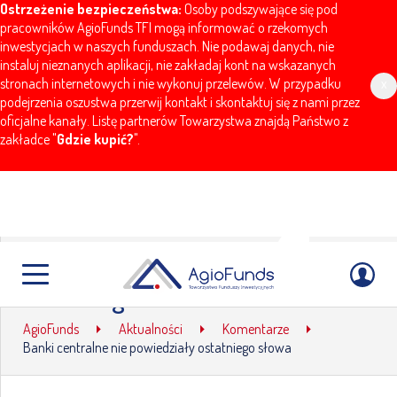
Ostrzeżenie bezpieczeństwa:
Osoby podszywające się pod
pracowników AgioFunds TFI mogą informować o rzekomych
inwestycjach w naszych funduszach. Nie podawaj danych, nie
instaluj nieznanych aplikacji, nie zakładaj kont na wskazanych
stronach internetowych i nie wykonuj przelewów. W przypadku
x
podejrzenia oszustwa przerwij kontakt i skontaktuj się z nami przez
oficjalne kanały. Listę partnerów Towarzystwa znajdą Państwo z
zakładce "
Gdzie kupić?
".
Banki centralne nie powiedziały
ostatniego słowa
AgioFunds
Aktualności
Komentarze
Banki centralne nie powiedziały ostatniego słowa