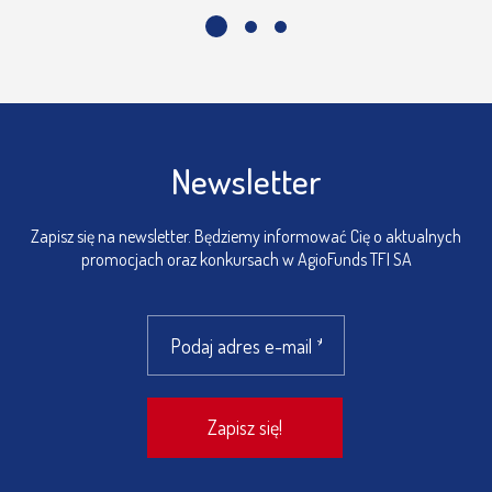
30 października 2025
Korekta dokumentów KID dla Subfunduszy
AGIO SFIO
Newsletter
Szanowni Państwo, Informujemy, że w dokumentach KID
Zapisz się na newsletter. Będziemy informować Cię o aktualnych
(Kluczowe Informacje dla Inwestorów) z dnia 01.08.2025 r.
promocjach oraz konkursach w AgioFunds TFI SA
błędnie wykazano poziom bieżących...
Czytaj więcej