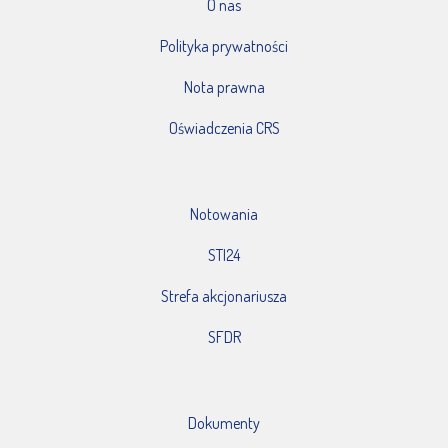
O nas
Polityka prywatności
Nota prawna
Oświadczenia CRS
Notowania
STI24
Strefa akcjonariusza
SFDR
Dokumenty