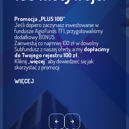
Promocja „PLUS 100”
Jeśli dopiero zaczynasz inwestowanie w
fundusze AgioFunds TFI, przygotowaliśmy
dodatkowy BONUS.
Zainwestuj co najmniej 100 zł w dowolny
Subfundusz z naszej oferty, a my
dopłacimy
do Twojego rejestru 100 zł.
Kliknij „
więcej
” aby dowiedzieć się jak
skorzystać z promocji.
WIĘCEJ