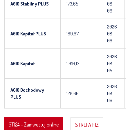
AGIO Stabilny PLUS
173,65
08-
06
2026-
AGIO Kapitał PLUS
169,67
08-
06
2026-
AGIO Kapitał
1 910,17
08-
05
2026-
AGIO Dochodowy
128,66
08-
PLUS
06
STI24 - Zainwestuj online
STREFA FIZ