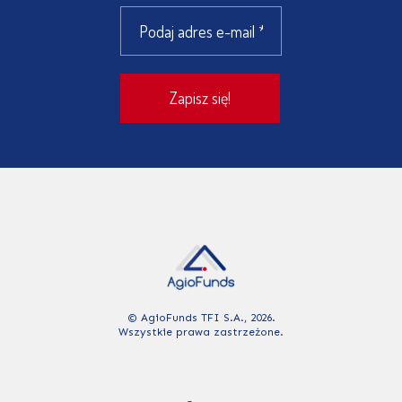
Czytaj więcej
© AgioFunds TFI S.A., 2026.
Wszystkie prawa zastrzeżone.